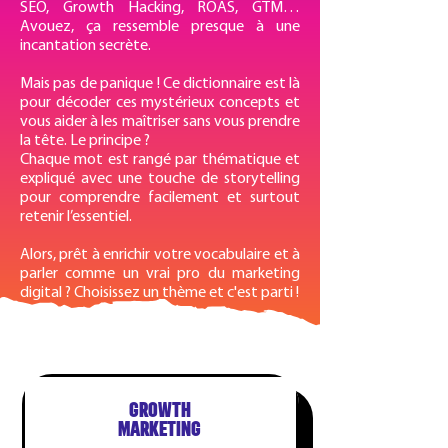
SEO, Growth Hacking, ROAS, GTM…
Avouez, ça ressemble presque à une
incantation secrète.
Mais pas de panique ! Ce dictionnaire est là
pour décoder ces mystérieux concepts et
vous aider à les maîtriser sans vous prendre
la tête. Le principe ?
Chaque mot est rangé par thématique et
expliqué avec une touche de storytelling
pour comprendre facilement et surtout
retenir l’essentiel.
Alors, prêt à enrichir votre vocabulaire et à
parler comme un vrai pro du marketing
digital ? Choisissez un thème et c'est parti !
GROWTH
MARKETING