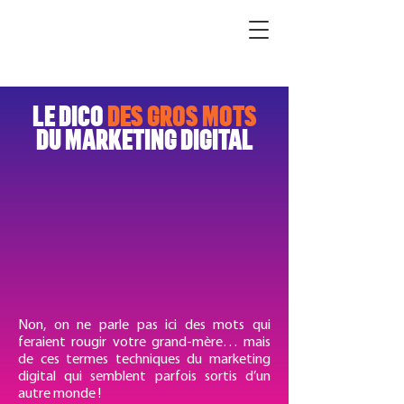
LE DICO
DES
GROS MOTS
DU MARKETING DIGITAL
Non, on ne parle pas ici des mots qui
feraient rougir votre grand-mère… mais
de ces termes techniques du marketing
digital qui semblent parfois sortis d’un
autre monde !